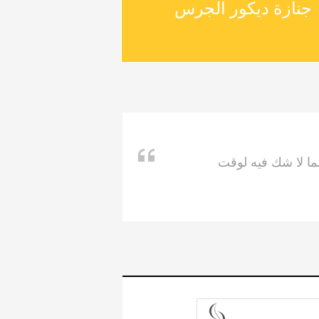
النعش المعادن
مما لا شك فيه لوقت
التابوت الديكور