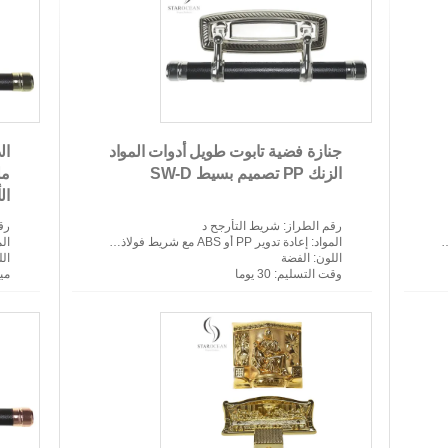
جنازة فضية تابوت طويل أدوات المواد
الزنك PP تصميم بسيط SW-D
مل
الأ
رقم الطراز
: شريط التأرجح د
رق
المواد
: إعادة تدوير PP أو ABS مع شريط فولاذي وعروات زاماك
الم
اللون
: الفضة
ال
وقت التسليم
: 30 يوما
مين