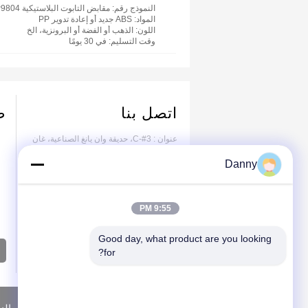
النموذج رقم
: مقابض التابوت البلاستيكية P9804
المواد
: ABS جديد أو إعادة تدوير PP
اللون
: الذهب أو الفضة أو البرونزية، الخ
وقت التسليم
: في 30 يومًا
اتصل بنا
ض
عنوان : 3#-C، حديقة وان يانغ الصناعية، غان
يانغ، جياشان، تشي جيانغ
Danny
هاتف العمل :
86--13615838000(وقت العمل)
9:55 PM
Good day, what product are you looking 
أكثر
for?