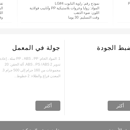
نموذج رقم
: زاوية التابوت 4#LG
تف
المواد
: زوايا وعروات بلاستيكية PP وأنابيب فولاذية
الم
اللون
: ضوء الذهب
ال
وقت التسليم
: 30 يوما
وق
بط الجودة
جولة في المعمل
1. المواد الخام: PP ، ABS ، PP سلة ، إعاد
تدوير ABS ، PS / ABS 2. آلة الحقن: 20
مجموعات من 160 جرام إلى 500 جرام 3.
المعدن فراغ والطلاء: 2 خطوط...
أكثر
أكثر