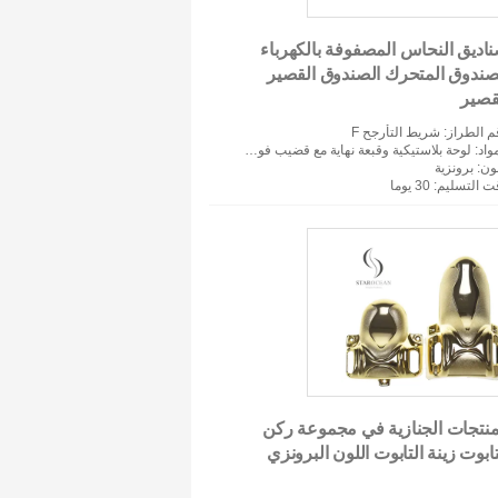
اديق النحاس المصفوفة بالكهرباء
صندوق المتحرك الصندوق القصير
قصير
م الطراز
: شريط التأرجح F
واد
: لوحة بلاستيكية وقبعة نهاية مع قضيب فولاذي وخرطوم زاماك
لون
: برونزية
ت التسليم
: 30 يوما
منتجات الجنازية في مجموعة ركن
تابوت زينة التابوت اللون البرونزي