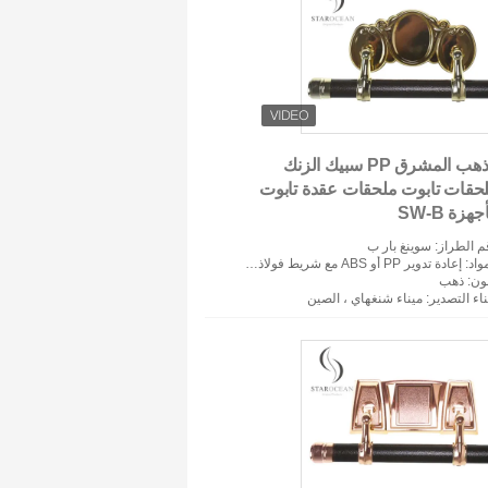
الذهب المشرق PP سبيك الزنك
حقات تابوت ملحقات عقدة تابوت
جهزة SW-B
م الطراز
: سوينغ بار ب
واد
: إعادة تدوير PP أو ABS مع شريط فولاذي وعروات زاماك
لون
: ذهب
اء التصدير
: ميناء شنغهاي ، الصين