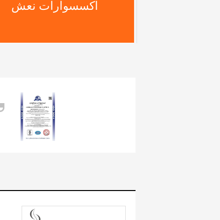
التابوت الديكور
مقابض نعش بلاستيكية