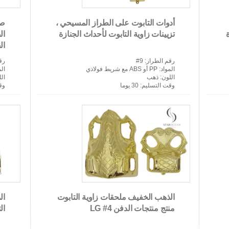
أدوات التابوت على الطراز المسيحي ،
صن
ة
تزيينات زاوية التابوت لأحداث الجنازة
ال
ال
رقم الطراز
: 9#
رق
المواد
: PP أو ABS مع شريط فولاذي
الم
اللون
: ذهب
ال
وقت التسليم
: 30 يوما
وق
الذهب الخفيف ملحقات زاوية التابوت
ال
منتج منتجات الدفن 4# LG
ال