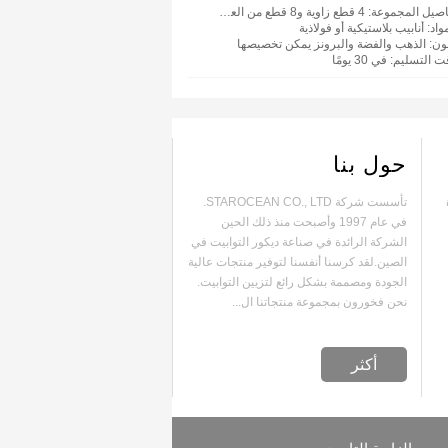
اصيل المجموعة
: 4 قطع زاوية و8 قطع من العروات وقطعتين من الأنابيب الطويلة وأنبوب شور
واد
: أنابيب بلاستيكية أو فولاذية
لون
: الذهب والفضة والبرونز يمكن تخصيصها
ت التسليم
: في 30 يومًا
حول بنا
ة
تأسست شركة STAROCEAN CO., LTD.
في عام 1997 وأصبحت منذ ذلك الحين
الشركة الرائدة في صناعة ديكور التوابيت في
الصين.لقد كرسنا أنفسنا لتوفير منتجات عالية
الجودة ومصممة بشكل رائع لتزيين التوابيت.
نحن فخورون بمجموعة منتجاتنا ال...
أكثر