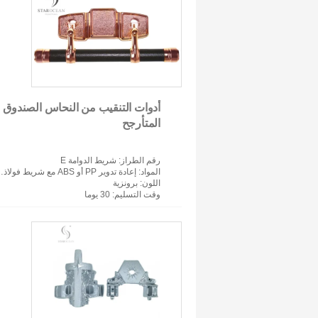
أدوات التنقيب من النحاس الصندوق
المتأرجح
رقم الطراز
: شريط الدوامة E
المواد
: إعادة تدوير PP أو ABS مع شريط فولاذي وعروات زاماك
اللون
: برونزية
وقت التسليم
: 30 يوما