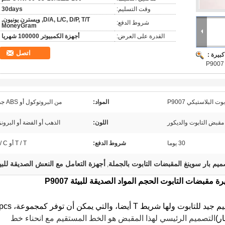
وقت التسليم:
30days
D/A, L/C, D/P, T/T, ويسترن يونيون,
شروط الدفع:
MoneyGram
القدرة على العرض:
أجهزة الكمبيوتر 100000 شهريا
اتصل
بيرة :
 البلاستيكي P9007
المواد:
من البروتوكول أو ABS جديد
مقبض التابوت والديكور
اللون:
الذهب أو الفضة أو البرونز
30 يوما
شروط الدفع:
T / T أو L / C.
ميم بار سوينغ المقبضات التابوت بالجملة
أجهزة التعامل مع النعش الصديقة للبي
,
مقبضات التابوت الحجم المواد الصديقة للبيئة P9007
مقبض التابوت البلاستيكي P9007 هو تصميم جيد للتابوت ولها شريط T أيضا، 
التصميم الرئيسي لهذا المقبض هو الخط المستقيم مع انحناء خط