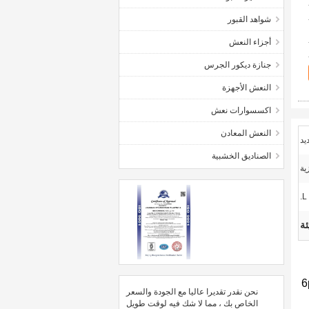
شواهد القبور
أجزاء النعش
جنازة ديكور الجرس
النعش الأجهزة
اكسسوارات نعش
النعش المعادن
الصناديق الخشبية
ية
ئة
والتي يمكن أن توفر كمجموعة، 6pcs
نحن نقدر تقديرا عاليا مع الجودة والسعر
الخاص بك ، مما لا شك فيه لوقت طويل