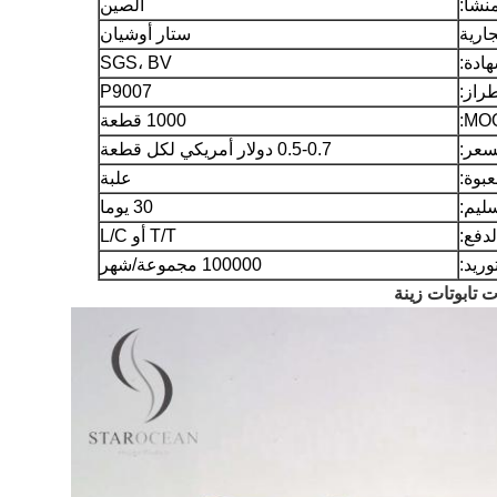
نشأ:
الصين
جارية
ستار أوشيان
ادة:
SGS، BV
راز:
P9007
1000 قطعة
سعر:
0.5-0.7 دولار أمريكي لكل قطعة
عبوة:
علبة
ليم:
30 يوما
دفع:
T/T أو L/C
وريد:
100000 مجموعة/شهر
تابوتات زينة