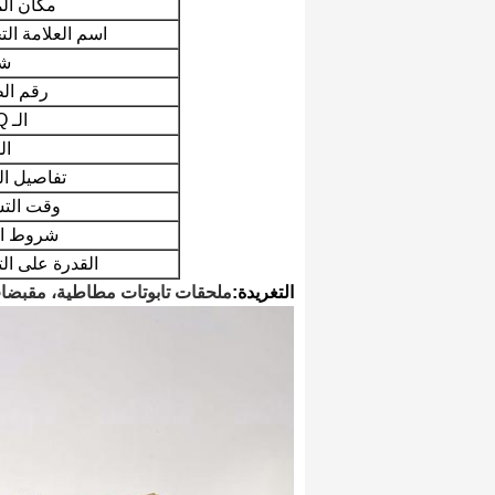
مكان الم
اسم العلامة الت
شه
رقم الط
الـ MOQ:
ال
تفاصيل ال
وقت التس
شروط ال
القدرة على الت
التغريدة:
ملحقات تابوتات مطاطية، مقبضات 