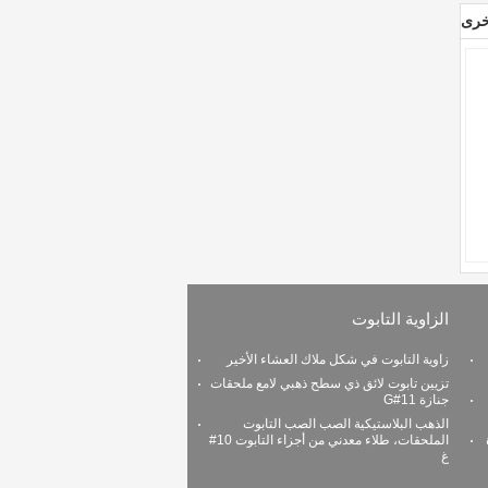
خرى
الزاوية التابوت
زاوية التابوت في شكل ملاك العشاء الأخير
تزيين تابوت لائق ذي سطح ذهبي لامع ملحقات
جنازة 11#G
الذهب البلاستيكية الصب الصب التابوت
الملحقات، طلاء معدني من أجزاء التابوت 10#
غ