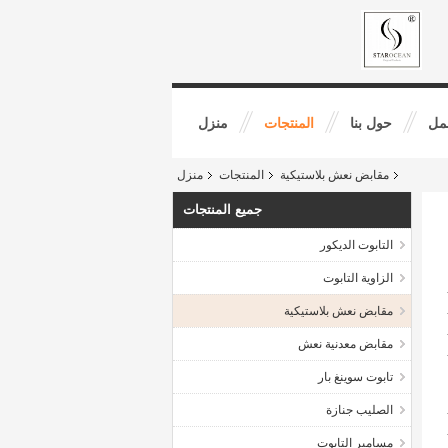
مل
حول بنا
المنتجات
منزل
مقابض نعش بلاستيكية
المنتجات
منزل
جميع المنتجات
التابوت الديكور
الزاوية التابوت
مقابض نعش بلاستيكية
مقابض معدنية نعش
تابوت سوينغ بار
الصليب جنازة
مسامير التابوت