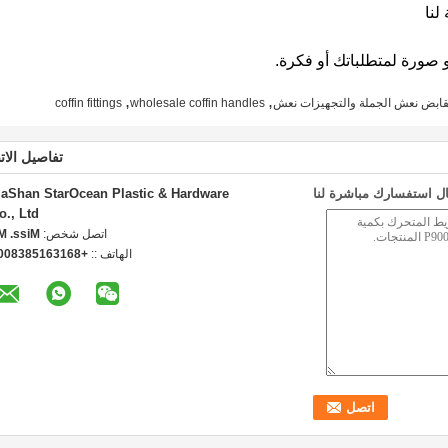
لنا
 صورة لمتطلباتك أو فكرة.
,
,
,مقابض نعش الجملة والتجهيزات نعش
wholesale coffin handles
coffin fittings
تفاصيل الات
ل استفسارك مباشرة لنا
iaShan StarOcean Plastic & Hardware
o., Ltd
اتصل شخص:
iss. Ma
الهاتف ::
8613615838000