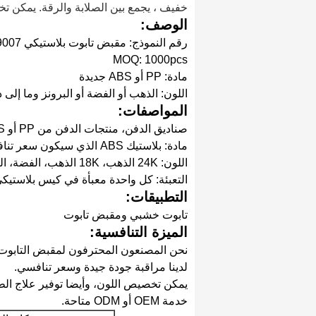
خفيف ، يجمع بين الصلابة والرقة. يمكن تخ
الوصف:
رقم النموذج: مقبض تابوت بلاستيكي P9007
MOQ: 1000pcs
مادة: PP أو ABS جديدة
اللون: الذهب أو الفضة أو البرونز وما إلى 
المواصفات:
صناديق الدفن، منتجات الدفن من PP أو ABS جديدة
مادة: بلاستيك ABS الذي سيكون سعر تنافسي
اللون: 24K الذهب، 18K الذهب، الفضة، النحاس، النحاس حسب الطلب
التعبئة: كل واحدة معبأة في كيس بلاستيكي من PP، والتعبئة في
التطبيقات:
تابوت خشبي ومقبض تابوت
الميزة التنافسية:
نحن المصنعون المحترفون لمقبض التابوت
لدينا مراقبة جودة جيدة وسعر تنافسي.
يمكن تخصيص اللون، وأيضا توفير علاج الطل
خدمة OEM أو ODM متاحة.