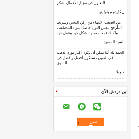
التعاون في مجال الأعمال. شكر
—— ريكاردو م باولينو
من الصعب الانتهاء من ركن النعش وشريط
التأرجح بنفس اللون خاصةً المواد المختلفة ،
ولكنك قمت بعملها بشكل جيد وعمل جيد.
—— السيد المسيح
الحمد لله أننا يمكن أن يكون أكبر مورد الذهب
في الصين ، سنكون أفضل وأفضل في
السوق.
—— كيريلا
ابن دردش الآن