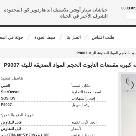
86--136
جياشان ستار أوشن بلاستيك آند هاردوير كو، المحدودة
الشرف الأخير في الحياة
طلب اقتباس
اتصل بنا
ضبط الجودة
جولة في المع
لحجم المواد الصديقة للبيئة P9007
يرة مقبضات التابوت الحجم المواد الصديقة للبيئة P9007
تفاصيل المنتج:
مكان المنشأ:
الصين
اسم العلامة التجارية:
StarOcean
إصدار الشهادات:
SGS, BV
رقم الموديل:
P9007
شروط الدفع والشحن:
الحد الأدنى لكمية:
قابل للتفاوض
الأسعار:
قابل للتفاوض
تفاصيل التغليف:
100 قطعة/CTN، 60*53*29 سم