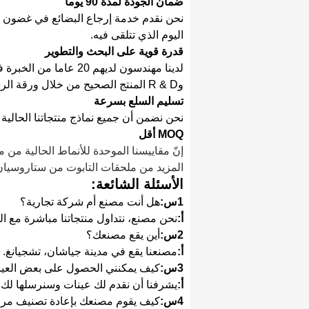
ضمان الجودة لمدة 90 يوما
اليوم الذي تتلقى فيه.
قدرة قوية على البحث والتطوير
لدينا مهندسون لديهم 0
وR & D المنتج الصحيح من خلال ورقة الرسم ومتطلباتك.
تسليم السلع بسرعة
نحن نضمن أن جميع نماذج منتجاتنا الحالية سيتم تسليمها خلا
MOQ أقل
إنّ مقاييسنا الموحدة للأنماط الحالية من م
المزيد من ملحقات التابوت من ستاروسيان ب
الأسئلة الشائعة:
1س:
هل أنت مصنع أم شركة تجارية؟
أ:
نحن مصنع، نتداول منتجاتنا مباشرة مع الع
2س:
أين يقع مصنعك؟
أ:
مصنعنا يقع في مدينة جياشان، تشجيانغ. بال
3س:
كيف يمكنني الحصول على بعض العي
أ:
يشرفنا أن نقدم لك عينات وسنرسلها لك ب
4س:
كيف يقوم مصنعك بإعادة تصنيف مراق