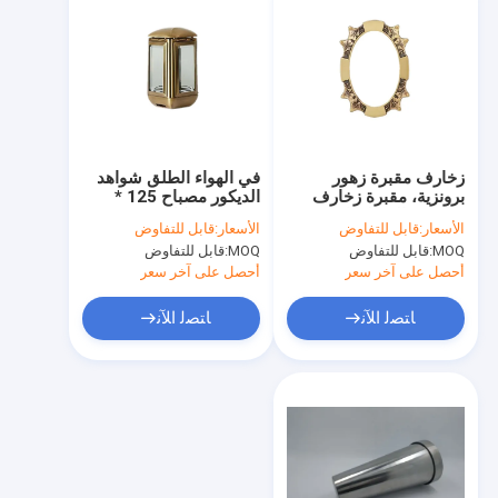
زخارف مقبرة زهور
في الهواء الطلق شواهد
برونزية، مقبرة زخارف
الديكور مصباح 125 *
حجرية عالية المتانة
220 مم هيكل مدمج SGS
الأسعار:
قابل للتفاوض
الأسعار:
قابل للتفاوض
المعتمدة
MOQ:
قابل للتفاوض
MOQ:
قابل للتفاوض
أحصل على آخر سعر
أحصل على آخر سعر
ﺎﺘﺼﻟ ﺍﻶﻧ
ﺎﺘﺼﻟ ﺍﻶﻧ
منزل
المنتجات
حول بنا