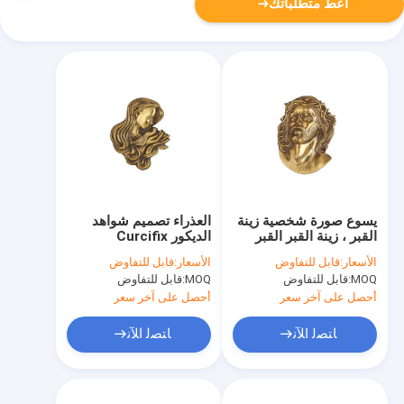
أعط متطلباتك
يسوع صورة شخصية زينة
العذراء تصميم شواهد
القبر ، زينة القبر القبر
الديكور Curcifix
رسمت نحاس
التقليدية للجنازة
الأسعار:
قابل للتفاوض
الأسعار:
قابل للتفاوض
المنتجات
MOQ:
قابل للتفاوض
MOQ:
قابل للتفاوض
أحصل على آخر سعر
أحصل على آخر سعر
ﺎﺘﺼﻟ ﺍﻶﻧ
ﺎﺘﺼﻟ ﺍﻶﻧ