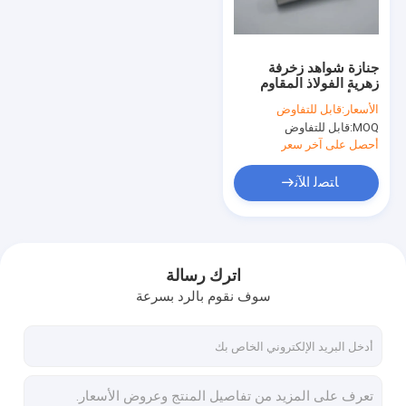
جولة في المعمل
ضبط الجودة
جنازة شواهد زخرفة
زهرية الفولاذ المقاوم
اتصل بنا
للصدأ Jardiniere للالقبر
الأسعار:
قابل للتفاوض
MOQ:
قابل للتفاوض
طلب اقتباس
أحصل على آخر سعر
ﺎﺘﺼﻟ ﺍﻶﻧ
التابوت الديكور
الزاوية التابوت
اترك رسالة
سوف نقوم بالرد بسرعة
مقابض نعش بلاستيكية
مقابض معدنية نعش
تابوت سوينغ بار