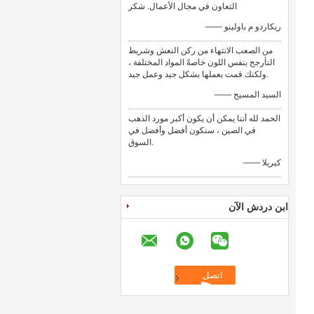
التعاون في مجال الأعمال. شكر
—— ريكاردو م باولينو
من الصعب الانتهاء من ركن النعش وشريط
التأرجح بنفس اللون خاصةً المواد المختلفة ،
ولكنك قمت بعملها بشكل جيد وعمل جيد.
—— السيد المسيح
الحمد لله أننا يمكن أن يكون أكبر مورد الذهب
في الصين ، سنكون أفضل وأفضل في
السوق.
—— كيريلا
ابن دردش الآن