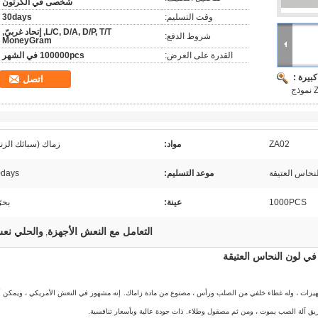
شخصى في الكرتون
وقت التسليم:
30days
L/C, D/A, D/P, T/T, إتحاد غربيّ,
شروط الدفع:
MoneyGram
القدرة على العرض:
100000pcs في الشهر
بيرة :
اتصل
ZA02
مواد:
زماك (سبائك الزن
لنحاس العتيقة
موعد التسليم:
0days
1000PCS
عينة:
بحرّ
التعامل مع النعش الأجهزة
والحلي نع
,
إنه مشهور في النعش الأمريكي ، ويمكن أ
ق آلة الصب يموت ، ومن ثم مصقول وطلاء.
ذات جودة عالية وبأسعار تنافسية.