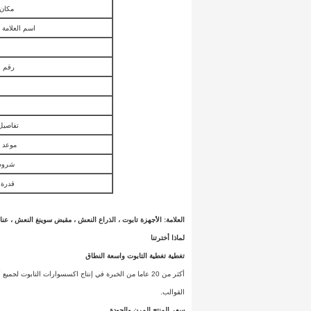
مكان 
اسم العلامة ا
رقم ا
تفاصيل 
موعد ا
شروط 
قدرة 
العلامة: الأجهزة تابوت ، الذراع النعش ، مقبض سوينغ النعش ، ع
لماذا أخترتنا
تغطية تغطية التابوت واسعة النطاق
أكثر من 20 عاما من الخبرة في إنتاج اكسسوارات التابوت لجميع أنواع التابوت تقريبا.
القوالب.
سعر المنتج المرن والجودة