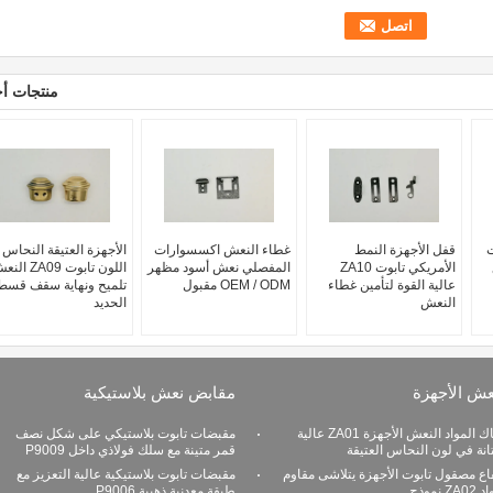
منتجات أ
ت
قفل الأجهزة النمط
غطاء النعش اكسسوارات
الأجهزة العتيقة النحاس
ع
الأمريكي تابوت ZA10
المفصلي نعش أسود مظهر
اللون تابوت ZA09 
عالية القوة لتأمين غطاء
OEM / ODM مقبول
تلميح ونهاية سقف قسط
النعش
الحديد
عش الأجهزة
مقابض نعش بلاستيكية
زاماك المواد النعش الأجهزة ZA01 عالية
مقبضات تابوت بلاستيكي على شكل نصف
انة في لون النحاس العتيقة
قمر متينة مع سلك فولاذي داخل P9009
اع مصقول تابوت الأجهزة يتلاشى مقاوم
مقبضات تابوت بلاستيكية عالية التعزيز مع
ZA نموذج
طبقة معدنية ذهبية P9006