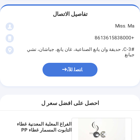
تفاصيل الاتصال
Miss. Ma
+8613615838000
3#-C، حديقة وان يانغ الصناعية، غان يانغ، جياشان، تشي
جيانغ
ﺎﺘﺼﻟ ﺍﻶﻧ
احصل على افضل سعر ل
الفراغ المعلبة المعدنية غطاء
التابوت المسمار غطاء PP
التجميع التابوت البلاستيكي