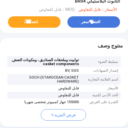
التابوت البلاستيكي BR04
الأسعار：قابل للتفاوض
MOQ：قابل للتفاوض
افضل سعر
ﺎﺘﺼﻟ ﺍﻶﻧ
منتوج وصف
,
توابيت وملحقات الصناديق ، ومكونات النعش
تسليط الضوء
casket components
إصدار الشهادات
BV, SGS
SOCH (STAROCEAN CASKET
اسم العلامة التجارية
HARDWARE)
الأسعار
قابل للتفاوض
الحد الأدنى لكمية
قابل للتفاوض
القدرة على العرض
155000 جهاز كمبيوتر شخصى شهريا
عرض المزيد