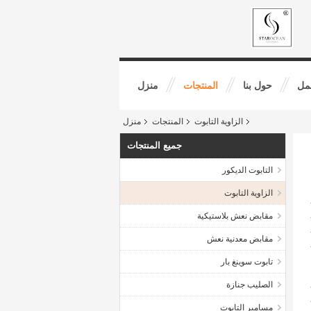
مل
حول بنا
المنتجات
منزل
الزاوية التابوت
المنتجات
منزل
جميع المنتجات
التابوت الديكور
الزاوية التابوت
مقابض نعش بلاستيكية
مقابض معدنية نعش
تابوت سوينغ بار
الصليب جنازة
مسامير التابوت