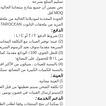
تسليم السلع بسرعة
نحن نضمن أن جميع نماذج منتجاتنا الحالية سيتم تسليمها خلا
MOQ أقل
الجودة المحددة لموديلاتنا الحالية من ملحق
المزيد من ملحقات التابوت STAROCEAN مع إنفاق أقل، وتجنب أيضاً إهدار المواد.
الدفع:
(1) شروط الدفع: T / T أو L / C ؛
(2) عينة: توفير العينات مع التكلفة المجا
السريعة مقدما،سوف نعيد الرسوم السريعة
(3) للنقل الجوي، 100٪ ال
من B / L للحصول على البضائع؛
(4) بالنسبة للعينات ، سيكون من الأكثر اقتصادية اختيار التعبير الدولي ((TNT ، FedEx ، DHL ، UPS ، خط خاص) ؛
بالنسبة للكميات الكبيرة من البضائع، سيكو
العينة:
1) العينة مجانية
2) تكلفة الشحن سيتم تغطيتها من قبل العميل.
3)
سيتم إرسال العينات في غضون يومين 
الدعم
الخدمة:
1) يمكننا ان ننتج المنتجات وفقا لطلب الطلب العملاء بجدية ؛