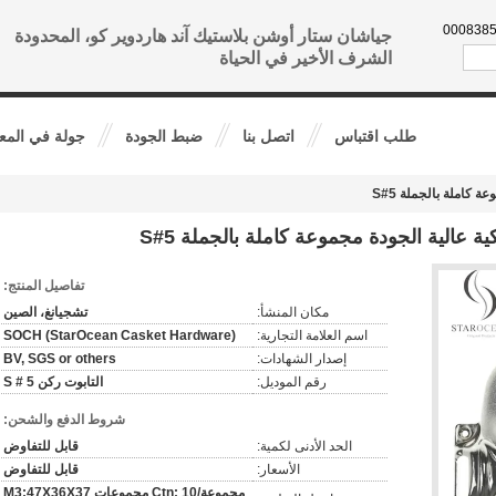
86--136
جياشان ستار أوشن بلاستيك آند هاردوير كو، المحدودة
الشرف الأخير في الحياة
طلب اقتباس
اتصل بنا
ضبط الجودة
جولة في المع
 كاملة بالجملة 5#S
ة عالية الجودة مجموعة كاملة بالجملة 5#S
تفاصيل المنتج:
مكان المنشأ:
تشجيانغ، الصين
اسم العلامة التجارية:
SOCH (StarOcean Casket Hardware)
إصدار الشهادات:
BV, SGS or others
رقم الموديل:
التابوت ركن 5 # S
شروط الدفع والشحن:
الحد الأدنى لكمية:
قابل للتفاوض
الأسعار:
قابل للتفاوض
مجموعة/Ctn: 10 مجموعات M3:47X36X37