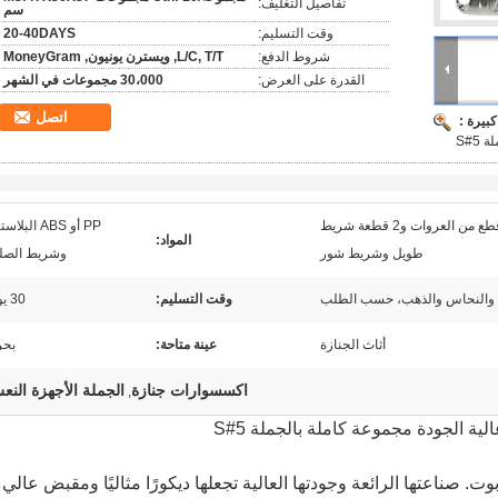
تفاصيل التغليف:
سم
وقت التسليم:
20-40DAYS
شروط الدفع:
L/C, T/T, ويسترن يونيون, MoneyGram
القدرة على العرض:
30،000 مجموعات في الشهر
اتصل
بيرة :
5#S
4 قطع زاوية و8 قطع من العروات و2 قطعة شريط
PP أو ABS البل
المواد:
طويل وشريط شور
وشريط الصل
 والنحاس والذهب، حسب الطلب
وقت التسليم:
30 يوما
أثاث الجنازة
عينة متاحة:
بحر
اكسسوارات جنازة
الجملة الأجهزة الن
,
ية الجودة مجموعة كاملة بالجملة 5#S
من أجهزة التابوت. صناعتها الرائعة وجودتها العالية تجعلها ديكورًا مثاليًا ومقبض عالي