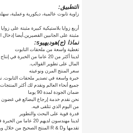
التطبيق:
زاوية تابوت عالمية، ديكورية وعملية، سهلة 
أربع زوايا بلاستيكية كبيرة مثبتة على زوايا
مثبتة على الجانبين القصيرين.أيضا إدخال ال
لماذا (ج)
هوديه
يو
s:
تغطية واسعة من ملحقات التابوت
لدينا أكثر من 20 عاما من الخبر
المال على تطوير القوالب.
سعر المنتج المرن ونوعيته
خبرة واسعة في تصدير ملحقات التابوت. نح
جميع أنحاء العالم ونقدم لك أكثر المنتجات
ضمان الجودة لمدة 90 يوما
من اليوم الذي تتلقى فيه.
قدرة قوية على البحث والتطوير
لدينا مهندسون لديهم 0
تقدمها وR & D المنتج الصحيح من خلال ورقة الرسم ومتطلباتك.