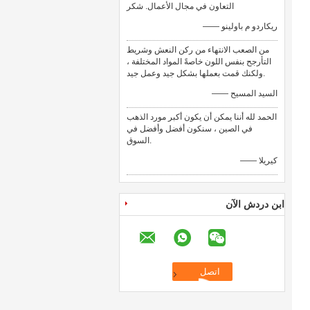
التعاون في مجال الأعمال. شكر
—— ريكاردو م باولينو
من الصعب الانتهاء من ركن النعش وشريط
التأرجح بنفس اللون خاصةً المواد المختلفة ،
ولكنك قمت بعملها بشكل جيد وعمل جيد.
—— السيد المسيح
الحمد لله أننا يمكن أن يكون أكبر مورد الذهب
في الصين ، سنكون أفضل وأفضل في
السوق.
—— كيريلا
ابن دردش الآن