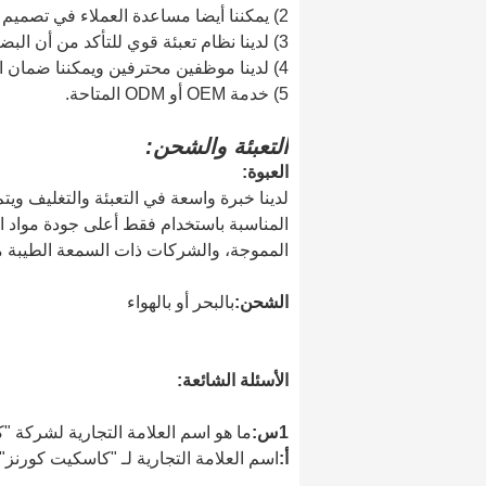
2) يمكننا أيضا مساعدة العملاء في تصميم وتطوير منتجات جديدة؛
3) لدينا نظام تعبئة قوي للتأكد من أن البضائع آمنة أثناء النقل
4) لدينا موظفين محترفين ويمكننا ضمان الجودة العالية.
5) خدمة OEM أو ODM المتاحة.
التعبئة والشحن:
العبوة:
لدينا خبرة واسعة في التعبئة والتغليف ويت
المناسبة باستخدام فقط أعلى جودة مواد ا
المموجة، والشركات ذات السمعة الطيبة مثل فيدكس و UPS، يضمن لعملائنا تلقي
الشحن:
بالبحر أو بالهواء
الأسئلة الشائعة:
1س:
ما هو اسم العلامة التجارية لشركة 
أ:
اسم العلامة التجارية لـ "كاسكيت كورنز"