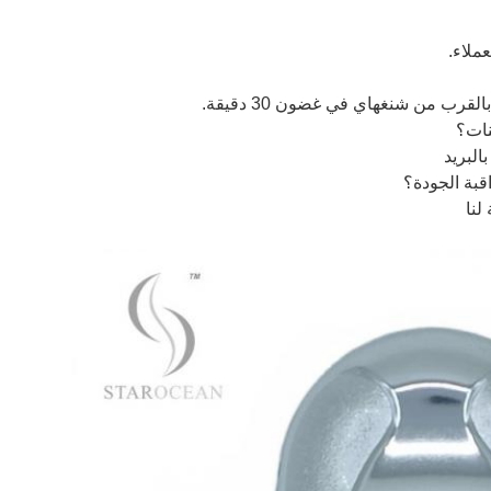
ملاء.
قرب من شنغهاي في غضون 30 دقيقة.
نات؟
البريد
بة الجودة؟
لنا