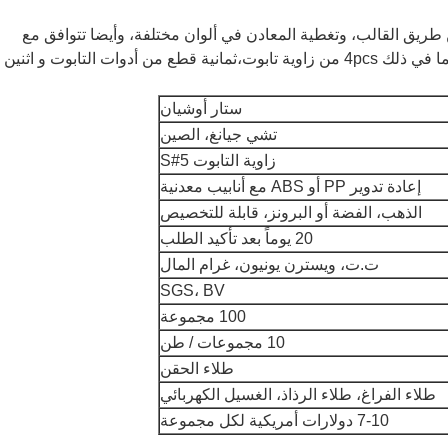
طريق القالب، وتغطية المعادن في ألوان مختلفة، وأيضا تتوافق مع
أنبوب الصلب في مجموعة، كل مجموعة بما في ذلك 4pcs من زاوية تابوت،ثمانية قطع من أدوات التابوت و اثنين
ستار أوشيان
تشي جيانغ، الصين
زاوية التابوت 5#S
إعادة تدوير PP أو ABS مع أنابيب معدنية
الذهب، الفضة أو البرونز، قابلة للتخصيص
20 يوماً بعد تأكيد الطلب
ت.ت، ويسترن يونيون، غرام المال
SGS، BV
100 مجموعة
10 مجموعات / طن
طلاء الحقن
طلاء الفراغ، طلاء الرذاذ، الغسيل الكهربائي
7-10 دولارات أمريكية لكل مجموعة