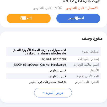
تابوت جنازة تدفن 12 # LG
الأسعار：قابل للتفاوض
MOQ：قابل للتفاوض
افضل سعر
ﺎﺘﺼﻟ ﺍﻶﻧ
منتوج وصف
,
اكسسوارات جنازة ، الجملة الأجهزة النعش
تسليط الضوء
casket hardware wholesale
إصدار الشهادات
BV, SGS or others
اسم العلامة التجارية
SOCH (StarOcean Casket Hardware)
الأسعار
قابل للتفاوض
الحد الأدنى لكمية
قابل للتفاوض
القدرة على العرض
30،000 مجموعات في الشهر
عرض المزيد