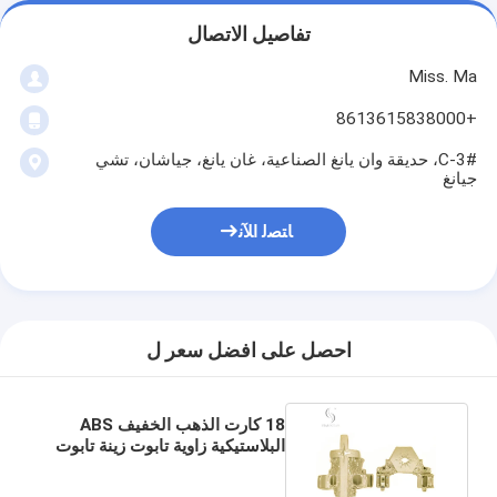
تفاصيل الاتصال
Miss. Ma
+8613615838000
3#-C، حديقة وان يانغ الصناعية، غان يانغ، جياشان، تشي
جيانغ
ﺎﺘﺼﻟ ﺍﻶﻧ
احصل على افضل سعر ل
18 كارت الذهب الخفيف ABS
البلاستيكية زاوية تابوت زينة تابوت
جنازة تدفن 12 # LG