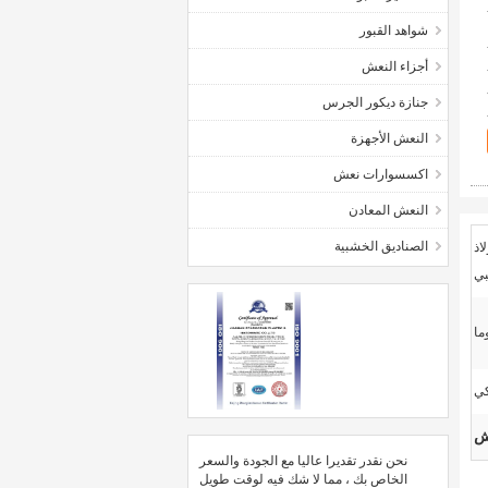
شواهد القبور
أجزاء النعش
جنازة ديكور الجرس
النعش الأجهزة
اكسسوارات نعش
النعش المعادن
الصناديق الخشبية
ABS والفولاذ
بي
كي
عش
نحن نقدر تقديرا عاليا مع الجودة والسعر
الخاص بك ، مما لا شك فيه لوقت طويل