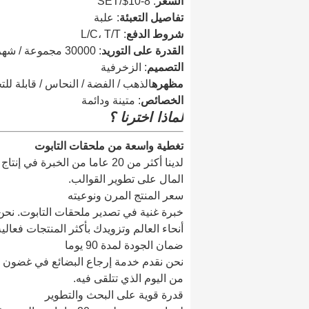
السعر
: 8-10$/SET
تفاصيل التعبئة
: علبة
شروط الدفع
: L/C، T/T
القدرة على التوريد
: 30000 مجموعة / شهر
التصميم
: الزخرفية
مظهره
الذهب / الفضة / النحاس / قابلة ل
الخصائص
: متينة ودائمة
لماذا اخترنا ؟
تغطية واسعة من ملحقات التابوت
لدينا أكثر من 20 عاما من الخبر
المال على تطوير القوالب.
سعر المنتج المرن ونوعيته
خبرة غنية في تصدير ملحقات التابوت. نحن
أنحاء العالم وتزويدك بأكثر المنتجات فعالي
ضمان الجودة لمدة 90 يوما
من اليوم الذي تتلقى فيه.
قدرة قوية على البحث والتطوير