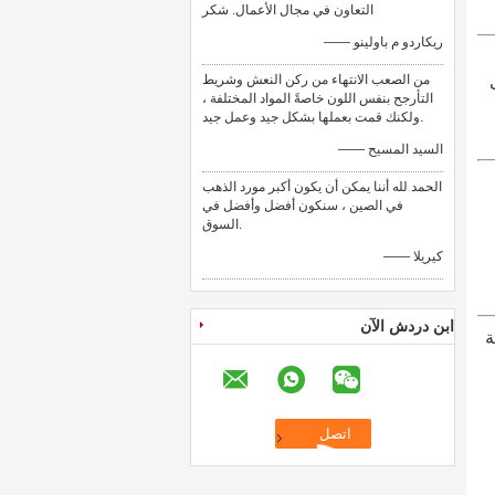
التعاون في مجال الأعمال. شكر
—— ريكاردو م باولينو
من الصعب الانتهاء من ركن النعش وشريط
التأرجح بنفس اللون خاصةً المواد المختلفة ،
ولكنك قمت بعملها بشكل جيد وعمل جيد.
—— السيد المسيح
الحمد لله أننا يمكن أن يكون أكبر مورد الذهب
في الصين ، سنكون أفضل وأفضل في
السوق.
—— كيريلا
ابن دردش الآن
ة