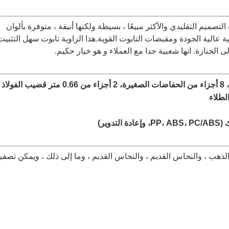
 التابوت ذات التصميم التقليدي والأكثر مبيعًا ، بسيطة ولكنها أنيقة ، متوفرة بألوان
ية عالية الجودة ومقبضات التابوت القوية.هذا الزاوية تابوت سهل التثبيت
 الجنازة. انها شعبية جدا مع العملاء و هو خيار حكيم.
مجموعة تضم: 4 أجزاء من الزاوية الكبيرة، 8 أجزاء من الحفاضات الصغيرة، 2 أجزاء من 0.66 متر قضيب الفولاذ
وير)
لذهب ، والنحاس القديم ، والنحاس القديم ، وما إلى ذلك ، ويمكن تصفي