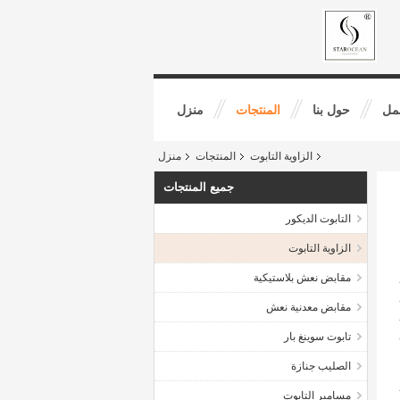
مل
حول بنا
المنتجات
منزل
الزاوية التابوت
المنتجات
منزل
جميع المنتجات
التابوت الديكور
الزاوية التابوت
مقابض نعش بلاستيكية
مقابض معدنية نعش
تابوت سوينغ بار
الصليب جنازة
مسامير التابوت