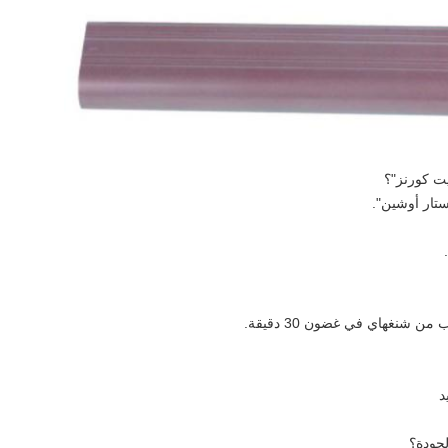
يت كورنز"؟
ستار أوشين".
 شنغهاي في غضون 30 دقيقة.
د
جودة؟