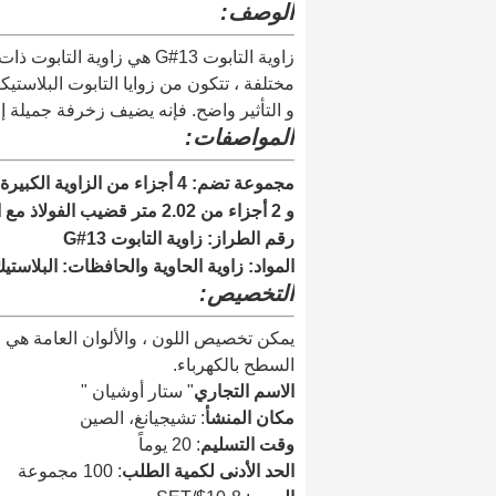
الوصف:
زاوية التابوت 13#G هي زاوية
مختلفة ، تتكون من زوايا التابوت البلاستيك
و التأثير واضح. فإنه يضيف زخرفة جميلة إلى
المواصفات:
و 2 أجزاء من 2.02 متر قضيب الفولاذ مع الطلاء
رقم الطراز: زاوية التابوت 13#G
المواد: زاوية الحاوية والحافظات: البلاستيك (PP، ABS، PC/ABS، وإعادة التد
التخصيص:
يمكن تخصيص اللون ، والألوان العامة هي ا
السطح بالكهرباء.
الاسم التجاري
" ستار أوشيان "
مكان المنشأ
: تشيجيانغ، الصين
وقت التسليم
: 20 يوماً
الحد الأدنى لكمية الطلب
: 100 مجموعة