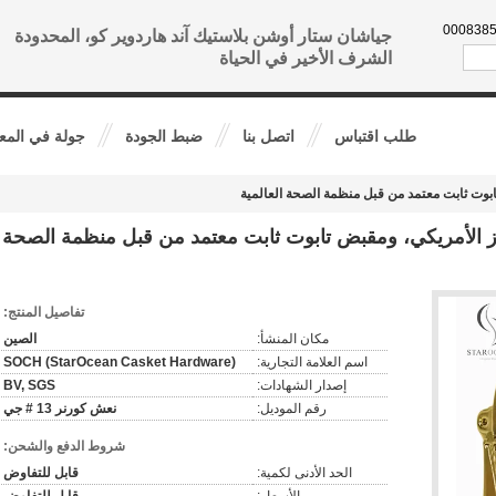
86--136
جياشان ستار أوشن بلاستيك آند هاردوير كو، المحدودة
الشرف الأخير في الحياة
طلب اقتباس
اتصل بنا
ضبط الجودة
جولة في المع
ابوت ثابت معتمد من قبل منظمة الصحة العالمية
ز الأمريكي، ومقبض تابوت ثابت معتمد من قبل منظمة الصحة
تفاصيل المنتج:
مكان المنشأ:
الصين
اسم العلامة التجارية:
SOCH (StarOcean Casket Hardware)
إصدار الشهادات:
BV, SGS
رقم الموديل:
نعش كورنر 13 # جي
شروط الدفع والشحن:
الحد الأدنى لكمية:
قابل للتفاوض