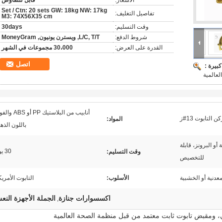
الأسعار:
قابل للتفاوض
Set / Ctn: 20 sets GW: 18kg NW: 17kg
تفاصيل التغليف:
M3: 74X56X35 cm
وقت التسليم:
30days
شروط الدفع:
L/C, T/T, ويسترن يونيون, MoneyGram
القدرة على العرض:
30،000 مجموعات في الشهر
اتصل
بيرة :
عالمية
أنابيب من البلاستيك PP أو 
ن التابوت 13#ز
المواد:
باللون الذه
أو البرونز، قابلة
30 يوما
وقت التسليم:
للتخصيص
معدنية أو الخشبية
الأسلوب:
التابوت الأمري
اكسسوارات جنازة
الجملة الأجهزة الن
,
ي، ومقبض تابوت ثابت معتمد من قبل منظمة الصحة العالمية