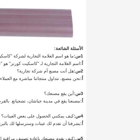
الأسئلة الشائعة:
1س:
ما هو اسم العلامة التجارية لشركة "كاسك
أ:
اسم العلامة التجارية لـ "كاسكيت كورنز" هو "
2س:
هل أنت مصنع أم شركة تجارية؟
أ:
نحن مصنع، نتداول منتجاتنا مباشرة مع العملاء.
3س:
أين يقع مصنعك؟
أ:
مصنعنا يقع في مدينة جياشان، تشجيانغ. بالقرب من
4س:
كيف يمكنني الحصول على بعض العينات؟
أ:
يشرفنا أن نقدم لك عينات وسنرسلها لك بالبري
5س:
كيف يقوم مصنعك بإعادة تصنيف مراقبة ال