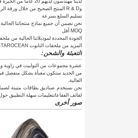
لدينا مهندسون لديهم 20
وR & D المنتج الصحيح من خلال ورقة الرسم ومتطلبات.v.
تسليم السلع بسرعة
نحن نضمن أن جميع نماذج منتجاتنا الحالية سيتم تسليمها خلا
MOQ أقل
الجودة المحددة لموديلاتنا الحالية من ملحق
المزيد من ملحقات التابوت STAROCEAN مع إنفاق أقل، وتجنب أيضاً إهدار المواد.
التعبئة والشحن:
من الحديد ستكون معبأة بشكل منفصل في صن
العالية.
نحن نستخدم صناديق بطاقات متينة لضما
لفائف الفقاعاتتعليمات سهلة التطبيق حول 
صور أخرى