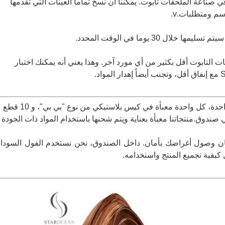
 عاما من الخبرة في صناعة الملحقات تابوت. يمكننا أن نسخ تماما العينات التي تقدمها
ل 30 يوما في الوقت المحدد.
ات التابوت أقل بكثير من أي مورد آخر. وهذا يعني أنه يمكنك اختبار
عشرة مجموعات من التوابيت في زاوية واحدة، كل واحدة معبأة في كيس بلاستيكي من نوع "بي بي"، و 10 قطع
دوق.منتجاتنا معبأة بعناية ويتم شحنها باستخدام المواد ذات الجودة
ن وصول أغراضك بأمان. داخل الصندوق، نحن نستخدم الفول السودا
كيفية تجميع المنتج واستخدامه.