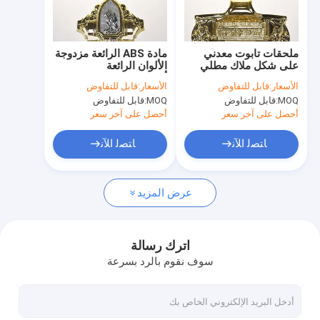
جولة في المعمل
ضبط الجودة
ملحقات تابوت معدني
مادة ABS الرائعة مزدوجة
على شكل ملاك مطلي
الألوان الرائعة
اتصل بنا
بالذهب معتمد من قبل
أكسسوارات تزيين التابوت
الأسعار:
قابل للتفاوض
الأسعار:
قابل للتفاوض
SGS
MOQ:
قابل للتفاوض
MOQ:
قابل للتفاوض
طلب اقتباس
أحصل على آخر سعر
أحصل على آخر سعر
ﺎﺘﺼﻟ ﺍﻶﻧ
ﺎﺘﺼﻟ ﺍﻶﻧ
التابوت الديكور
عرض المزيد
الزاوية التابوت
مقابض نعش بلاستيكية
اترك رسالة
سوف نقوم بالرد بسرعة
مقابض معدنية نعش
تابوت سوينغ بار