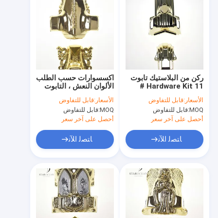
ركن من البلاستيك تابوت
اكسسوارات حسب الطلب
Hardware Kit 11 #
الألوان النعش ، التابوت
ساطع ذهبي اللون
العتيقة مقابض المعالجة
الأسعار:
قابل للتفاوض
الأسعار:
قابل للتفاوض
حساسة السطح
الإلكترونية الطلاء
MOQ:
قابل للتفاوض
MOQ:
قابل للتفاوض
أحصل على آخر سعر
أحصل على آخر سعر
ﺎﺘﺼﻟ ﺍﻶﻧ
ﺎﺘﺼﻟ ﺍﻶﻧ
منزل
المنتجات
حول بنا