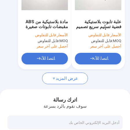
جولة في المعمل
ضبط الجودة
علبة تابوت بلاستيكية
مادة بلاستيكية من ABS
فضية تسليم سريع تصميم
مقبضات تابوتات صغيرة
اتصل بنا
مخصص أرخص سعر
الحجم ديكور جيد للتابوت
الأسعار:
قابل للتفاوض
الأسعار:
قابل للتفاوض
P9005
P9001
MOQ:
قابل للتفاوض
MOQ:
قابل للتفاوض
طلب اقتباس
أحصل على آخر سعر
أحصل على آخر سعر
ﺎﺘﺼﻟ ﺍﻶﻧ
ﺎﺘﺼﻟ ﺍﻶﻧ
التابوت الديكور
عرض المزيد
الزاوية التابوت
مقابض نعش بلاستيكية
اترك رسالة
سوف نقوم بالرد بسرعة
مقابض معدنية نعش
تابوت سوينغ بار