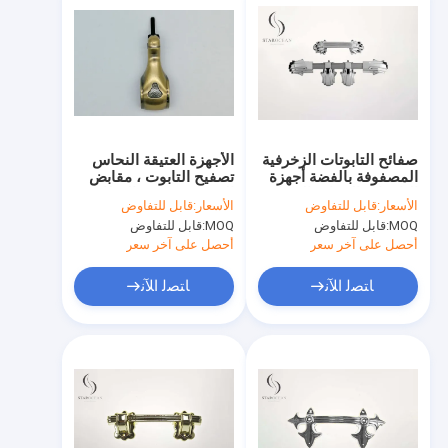
صفائح التابوتات الزخرفية
الأجهزة العتيقة النحاس
المصفوفة بالفضة أجهزة
تصفيح التابوت ، مقابض
التابوتات العينات المجانية
النعش نعش مع الغطاء
الأسعار:
قابل للتفاوض
الأسعار:
قابل للتفاوض
16# (P9006set)
الخلفي الصلب
MOQ:
قابل للتفاوض
MOQ:
قابل للتفاوض
أحصل على آخر سعر
أحصل على آخر سعر
ﺎﺘﺼﻟ ﺍﻶﻧ
ﺎﺘﺼﻟ ﺍﻶﻧ
منزل
المنتجات
حول بنا