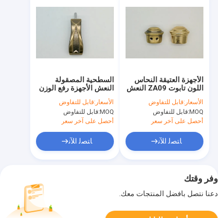
الأجهزة العتيقة النحاس
السطحية المصقولة
اللون تابوت ZA09 النعش
النعش الأجهزة رفع الوزن
تلميح ونهاية سقف قسط
100KG حياة طويلة
الأسعار:
قابل للتفاوض
الأسعار:
قابل للتفاوض
الحديد
MOQ:
قابل للتفاوض
MOQ:
قابل للتفاوض
أحصل على آخر سعر
أحصل على آخر سعر
ﺎﺘﺼﻟ ﺍﻶﻧ
ﺎﺘﺼﻟ ﺍﻶﻧ
وفر وقتك
دعنا نتصل بأفضل المنتجات معك.