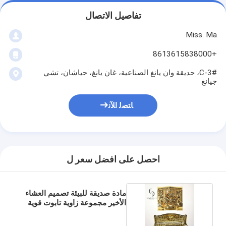
تفاصيل الاتصال
Miss. Ma
+8613615838000
3#-C، حديقة وان يانغ الصناعية، غان يانغ، جياشان، تشي
جيانغ
ﺎﺘﺼﻟ ﺍﻶﻧ
احصل على افضل سعر ل
مادة صديقة للبيئة تصميم العشاء
الأخير مجموعة زاوية تابوت قوية
ودائمة