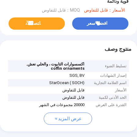
قوية ودائمة
الأسعار：قابل للتفاوض
MOQ：قابل للتفاوض
افضل سعر
ﺎﺘﺼﻟ ﺍﻶﻧ
منتوج وصف
,
اكسسوارات التابوت ، والحلي نعش
تسليط الضوء
coffin ornaments
إصدار الشهادات
SGS, BV
اسم العلامة التجارية
StarOcean ( SOCH)
الأسعار
قابل للتفاوض
الحد الأدنى لكمية
قابل للتفاوض
القدرة على العرض
20000 مجموعات في الشهر
عرض المزيد