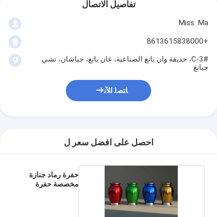
تفاصيل الاتصال
Miss. Ma
+8613615838000
3#-C، حديقة وان يانغ الصناعية، غان يانغ، جياشان، تشي
جيانغ
ﺎﺘﺼﻟ ﺍﻶﻧ
احصل على افضل سعر ل
حفرة رماد جنازة
مخصصة حفرة
الألومنيوم