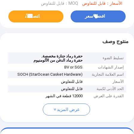
الأسعار：قابل للتفاوض
MOQ：قابل للتفاوض
افضل سعر
ﺎﺘﺼﻟ ﺍﻶﻧ
منتوج وصف
,
حفرة رماد جنازة مخصصة
تسليط الضوء
حفرة رماد الدفن من الألومنيوم
إصدار الشهادات
BV or SGS
اسم العلامة التجارية
SOCH (StarOcean Casket Hardware)
الأسعار
قابل للتفاوض
الحد الأدنى لكمية
قابل للتفاوض
القدرة على العرض
12000 قطعة في الشهر
عرض المزيد