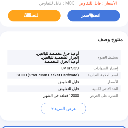
الأسعار：قابل للتفاوض
MOQ：قابل للتفاوض
افضل سعر
ﺎﺘﺼﻟ ﺍﻶﻧ
منتوج وصف
,
أوعية حرق مخصصة للبالغين
تسليط الضوء
,
الجرار الشخصية للبالغين
أوعية الحرق المخصصة
إصدار الشهادات
BV or SGS
اسم العلامة التجارية
SOCH (StarOcean Casket Hardware)
الأسعار
قابل للتفاوض
الحد الأدنى لكمية
قابل للتفاوض
القدرة على العرض
12000 قطعة في الشهر
عرض المزيد