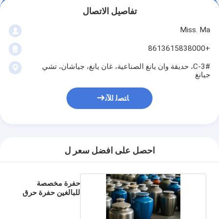
تفاصيل الاتصال
Miss. Ma
+8613615838000
3#-C، حديقة وان يانغ الصناعية، غان يانغ، جياشان، تشي
جيانغ
ﺎﺘﺼﻟ ﺍﻶﻧ
احصل على افضل سعر ل
حفرة مخصصة
للبالغين حفرة حرق
مخصصة