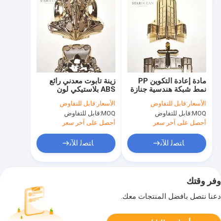
مادة إعادة التكوين PP
زينة تابوت معدني رائع
نمط شبكة هندسية جنازة
ABS بلاستيكي لون
تزيين تابوت إمدادات 15 #
مخصص غير سام 17#
الأسعار:
قابل للتفاوض
الأسعار:
قابل للتفاوض
MOQ:
قابل للتفاوض
MOQ:
قابل للتفاوض
أحصل على آخر سعر
أحصل على آخر سعر
ﺎﺘﺼﻟ ﺍﻶﻧ
ﺎﺘﺼﻟ ﺍﻶﻧ
وفر وقتك
دعنا نتصل بأفضل المنتجات معك.