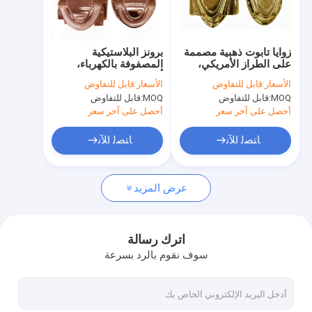
جولة في المعمل
ضبط الجودة
زوايا تابوت ذهبية مصممة
برونز البلاستيكية
على الطراز الأمريكي،
المصفوفة بالكهرباء،
اتصل بنا
ومقبض تابوت ثابت معتمد
أدوات تابوت زاوية تابوت
الأسعار:
قابل للتفاوض
الأسعار:
قابل للتفاوض
من قبل منظمة الصحة
مع أنبوب فولاذي 6 # B
MOQ:
قابل للتفاوض
MOQ:
قابل للتفاوض
العالمية
طلب اقتباس
أحصل على آخر سعر
أحصل على آخر سعر
ﺎﺘﺼﻟ ﺍﻶﻧ
ﺎﺘﺼﻟ ﺍﻶﻧ
التابوت الديكور
عرض المزيد
الزاوية التابوت
مقابض نعش بلاستيكية
اترك رسالة
سوف نقوم بالرد بسرعة
مقابض معدنية نعش
تابوت سوينغ بار