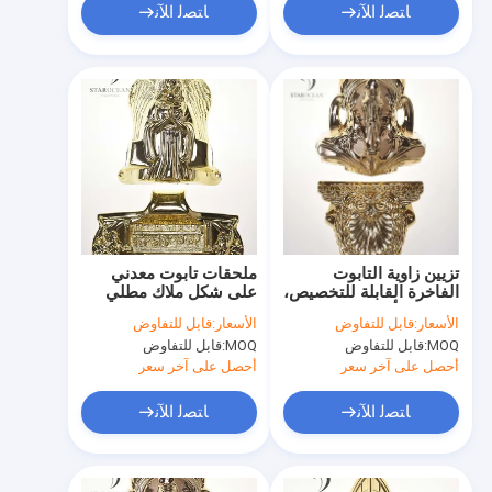
ﺎﺘﺼﻟ ﺍﻶﻧ
ﺎﺘﺼﻟ ﺍﻶﻧ
تزيين زاوية التابوت
ملحقات تابوت معدني
الفاخرة القابلة للتخصيص،
على شكل ملاك مطلي
مجموعة أجهزة التابوت
بالذهب معتمد من قبل
الأسعار:
قابل للتفاوض
الأسعار:
قابل للتفاوض
مع شريط فولاذ 18#
SGS
MOQ:
قابل للتفاوض
MOQ:
قابل للتفاوض
أحصل على آخر سعر
أحصل على آخر سعر
ﺎﺘﺼﻟ ﺍﻶﻧ
ﺎﺘﺼﻟ ﺍﻶﻧ