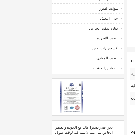
شواهد القبور
أجزاء النعش
جنازة ديكور الجرس
النعش الأجهزة
اكسسوارات نعش
النعش المعادن
الصناديق الخشبية
ية
بة
co
نحن نقدر تقديرا عاليا مع الجودة والسعر
و الأقوى بينهم
الخاص بك ، مما لا شك فيه لوقت طويل