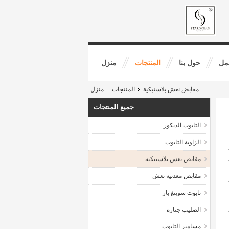
مل
حول بنا
المنتجات
منزل
مقابض نعش بلاستيكية
المنتجات
منزل
جميع المنتجات
التابوت الديكور
الزاوية التابوت
مقابض نعش بلاستيكية
مقابض معدنية نعش
تابوت سوينغ بار
الصليب جنازة
مسامير التابوت