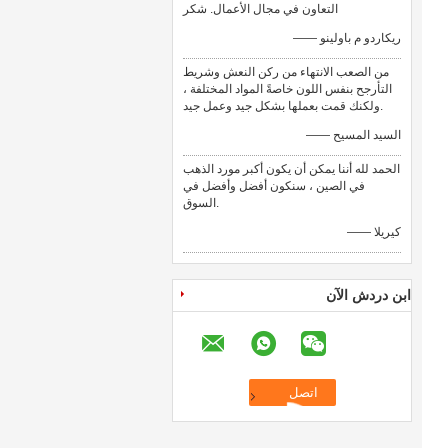
التعاون في مجال الأعمال. شكر
—— ريكاردو م باولينو
من الصعب الانتهاء من ركن النعش وشريط
التأرجح بنفس اللون خاصةً المواد المختلفة ،
ولكنك قمت بعملها بشكل جيد وعمل جيد.
—— السيد المسيح
الحمد لله أننا يمكن أن يكون أكبر مورد الذهب
في الصين ، سنكون أفضل وأفضل في
السوق.
—— كيريلا
ابن دردش الآن