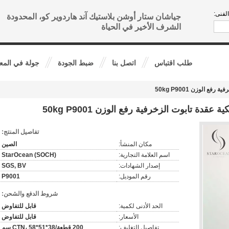
لفنى:
جياشان ستار أوشن بلاستيك آند هاردوير كو، المحدودة
الشرف الأخير في الحياة
طلب اقتباس
اتصل بنا
ضبط الجودة
جولة في المع
تفاصيل المنتج:
مكان المنشأ:
الصين
اسم العلامة التجارية:
StarOcean (SOCH)
إصدار الشهادات:
SGS, BV
رقم الموديل:
P9001
شروط الدفع والشحن:
الحد الأدنى لكمية:
قابل للتفاوض
الأسعار:
قابل للتفاوض
تفاصيل التغليف:
200 قطعة/CTN، 58*51*38 سم