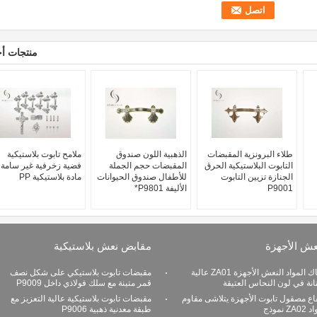
منتجات أ
طلاء البرونزية المقبضات
الذهبية اللون صندوق
ملامح تابوت بلاستيكية
التابوت البلاستيكية الحرق
المقبضات حجم الجملة
فضية زخرفية غير سامة
الجنازة تزيين التابوت
للأطفال صندوق الحيوانات
مادة بلاستيكية PP
P9001
الأليفة P9801*
عش الأجهزة
مقابض نعش بلاستيكية
زاماك المواد النعش الأجهزة ZA01 عالية
مقبضات تابوت بلاستيكي على شكل نصف
انة في لون النحاس العتيقة
قمر متينة مع سلك فولاذي داخل P9009
اع مصقول تابوت الأجهزة يتلاشى مقاوم
مقبضات تابوت بلاستيكية عالية التعزيز مع
ZA نموذج
طبقة معدنية ذهبية P9006