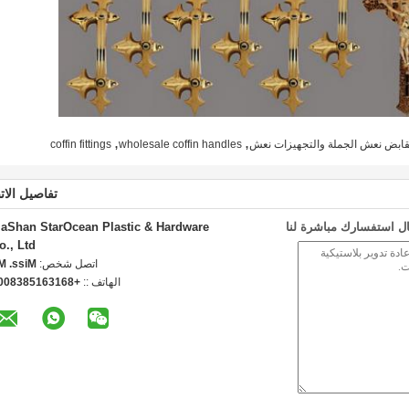
,
,
,مقابض نعش الجملة والتجهيزات نعش
wholesale coffin handles
coffin fittings
تفاصيل الات
ل استفسارك مباشرة لنا
iaShan StarOcean Plastic & Hardware
o., Ltd
اتصل شخص:
iss. Ma
الهاتف ::
8613615838000