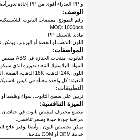
و PP العذراء أقوى من PP إعادة تدويرأيضاً، إعادة تدوير البلاستيك هو أرخص.
الوصف:
رقم النموذج: مقبضات التابوت البلاستيكية P9001
MOQ: 1000pcs
مادة: بلاستيك PP
اللون: الذهب أو الفضة أو البرونز، ويمكن
المواصفات:
التابوت، منتجات الجنازة في ABS مقبض التابوت البلاستيكي الجديد
المواد: البلاستيك المُعاد تدويره الذي سي
اللون: 24K الذهب، 18K الذهب، الفضة، النحاس، النحاس حسب الطلب
التعبئة: كل واحدة معبأة في كيس بلاستيكي من PP، والتعبئة في
التطبيقات:
تزيين على سطح التابوت، سواء وظيفيا أو 
الميزة التنافسية:
مصنع محترف لمقبض تابوت في جياشان، ت
مراقبة جودة جيدة وسعر تنافسي.
يمكن تخصيص اللون ، وأيضا توفير علاج الطل
خدمة OEM أو ODM متاحة.