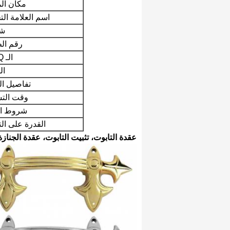
مكان الم
اسم العلامة الت
شه
رقم الط
الـ MOQ:
ال
تفاصيل ال
وقت التس
شروط ال
القدرة على الت
عقدة التابوت، تثبيت التابوت، عقدة الجناز