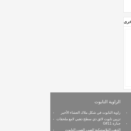
خرى
الزاوية التابوت
زاوية التابوت في شكل ملاك العشاء الأخير
تزيين تابوت لائق ذي سطح ذهبي لامع ملحقات
جنازة 11#G
الذهب البلاستيكية الصب الصب التابوت