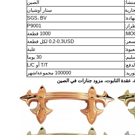
نشأ:
الصين
جارية
ستار أوشيان
ادة:
SGS، BV
راز:
P9001
1000 قطعة
سعر:
0.2-0.3USD لكل قطعة
عبوة:
علبة
ليم:
30 يوما
دفع:
T/T أو L/C
وريد:
100000 مجموعة/شهر
ة، عقدة التابوت، مزود جنازات في الصين