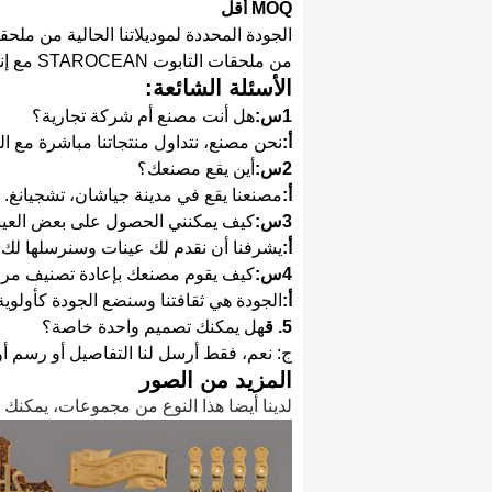
MOQ أقل
الجودة المحددة لموديلاتنا الحالية من ملحق
من ملحقات التابوت STAROCEAN مع إنفاق أقل، وتجنب أيضاً إهدار المواد.
الأسئلة الشائعة:
1س:
هل أنت مصنع أم شركة تجارية؟
أ:
نحن مصنع، نتداول منتجاتنا مباشرة مع الع
2س:
أين يقع مصنعك؟
أ:
مصنعنا يقع في مدينة جياشان، تشجيانغ. بال
3س:
كيف يمكنني الحصول على بعض العي
أ:
يشرفنا أن نقدم لك عينات وسنرسلها لك ب
4س:
كيف يقوم مصنعك بإعادة تصنيف مراق
أ:
الجودة هي ثقافتنا وسنضع الجودة كأولوية 
5. ق
هل يمكنك تصميم واحدة خاصة؟
ج: نعم، فقط أرسل لنا التفاصيل أو رسم أو
المزيد من الصور
لدينا أيضا هذا النوع من مجموعات، يمكنك العثو