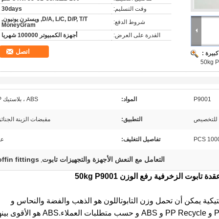
وقت التسليم:
30days
D/A, L/C, D/P, T/T, ويسترن يونيون,
شروط الدفع:
MoneyGram
القدرة على العرض:
أجهزة الكمبيوتر 100000 شهريا
اتصل
بيرة :
P9001
المواد:
ABS ، بلاستيك PP
ة للتخصيص
التطبيق:
مقبضات الزينة الجنائز
1000 P
تفاصيل التغليف:
عل
التعامل مع النعش الأجهزة والتجهيزات تابوت
ffin fittings
,
كية يمكن أن تحمل وزن التابوت
اللون هو الذهب والفضة والنحاس و
حسب طلب العملاء. المواد لديها PP Virgin و PP Recycle و ABS و حسب متطلبات العملاء.ABS ه