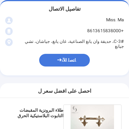
تفاصيل الاتصال
Miss. Ma
+8613615838000
3#-C، حديقة وان يانغ الصناعية، غان يانغ، جياشان، تشي
جيانغ
ﺎﺘﺼﻟ ﺍﻶﻧ
احصل على افضل سعر ل
طلاء البرونزية المقبضات
التابوت البلاستيكية الحرق
الجنازة تزيين التابوت
P9001