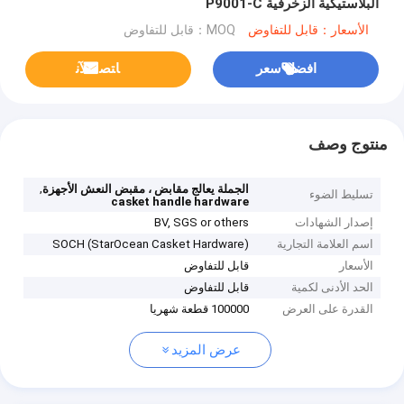
البلاستيكية الزخرفية P9001-C
الأسعار：قابل للتفاوض
MOQ：قابل للتفاوض
افضل سعر
ﺎﺘﺼﻟ ﺍﻶﻧ
منتوج وصف
,
الجملة يعالج مقابض ، مقبض النعش الأجهزة
تسليط الضوء
casket handle hardware
إصدار الشهادات
BV, SGS or others
اسم العلامة التجارية
SOCH (StarOcean Casket Hardware)
الأسعار
قابل للتفاوض
الحد الأدنى لكمية
قابل للتفاوض
القدرة على العرض
100000 قطعة شهريا
عرض المزيد