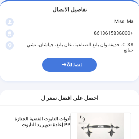
تفاصيل الاتصال
Miss. Ma
+8613615838000
3#-C، حديقة وان يانغ الصناعية، غان يانغ، جياشان، تشي
جيانغ
ﺎﺘﺼﻟ ﺍﻶﻧ
احصل على افضل سعر ل
أدوات التابوت الفضية الجنازة
PP إعادة تدوير يد التابوت
البلاستيكية الزخرفية P9001-
C